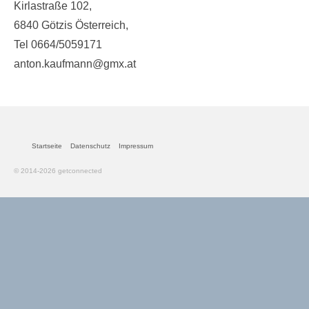
Kirlastraße 102,
Wer schon mitgemacht hat
6840 Götzis Österreich,
Kontakt/Info
Tel 0664/5059171
anton.kaufmann@gmx.at
Impulstag
getconnected Tips
Über mich
Startseite
Datenschutz
Impressum
© 2014-2026 getconnected