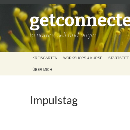
getconnect
to nature, self and origin
KREISGARTEN
WORKSHOPS & KURSE
STARTSEITE
ÜBER MICH
Impulstag