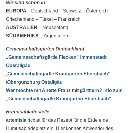
Wir sind schon in:
Wer schon mitgemacht hat
EUROPA
– Deutschland – Schweiz – Österreich –
Kontakt/Info
Griechenland – Türkei – Frankreich
AUSTRALIEN
– Neuseeland
Impulstag
SÜDAMERIKA
– Argentinien
getconnected Tips
Gemeinschaftsgärten Deutschland:
Über mich
„Gemeineschaftsgärtle Flecken“ Immenstadt
Oberallgäu
„
Gemeinschaftsgärtle Krautgarten Ebersbach“
/Obergünzburg Ostallgäu
Wer möchte mit Anette Franz mit gärtnern? Info zum
„Gemeinschaftsgärtle Krautgarten Ebersbach“
Humusabladestelle:
artemisia
richtet für das Rezept für die Erde eine
Humusabladeplatz ein. Hier können Anwender des